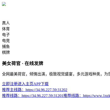
真人
体育
电子
电竞
捕鱼
棋牌
美女荷官 · 在线发牌
全网最美荷官，倾情出演，极致视觉盛宴，多元游戏种类，为
立即注册
进入主页
APP下载
推荐主线路：
https://34.96.227.59:31202
推荐线路：
https://34.96.227.59:31201
推荐线路：
https://www.1nz