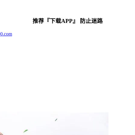
推荐『下载APP』 防止迷路
00.com