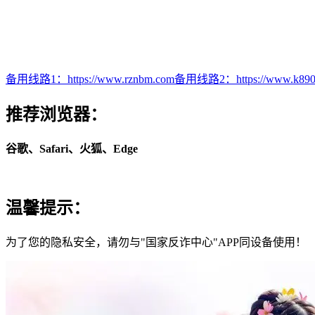
备用线路
1
：
https://www.rznbm.com
备用线路
2
：
https://www.k89
推荐浏览器：
谷歌、Safari、火狐、Edge
温馨提示：
为了您的隐私安全，请勿与"国家反诈中心"APP同设备使用！