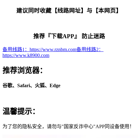
建议同时收藏【线路网址】与【本网页】
推荐『下载APP』 防止迷路
备用线路
1
：
https://www.rznbm.com
备用线路
2
：
https://www.k8900.com
推荐浏览器：
谷歌、Safari、火狐、Edge
温馨提示：
为了您的隐私安全，请勿与"国家反诈中心"APP同设备使用！