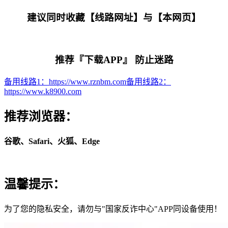
建议同时收藏【线路网址】与【本网页】
推荐『下载APP』 防止迷路
备用线路
1
：
https://www.rznbm.com
备用线路
2
：
https://www.k8900.com
推荐浏览器：
谷歌、Safari、火狐、Edge
温馨提示：
为了您的隐私安全，请勿与"国家反诈中心"APP同设备使用！