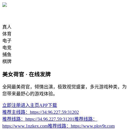
真人
体育
电子
电竞
捕鱼
棋牌
美女荷官 · 在线发牌
全网最美荷官，倾情出演，极致视觉盛宴，多元游戏种类，为
您带来最舒心的游戏体验。
立即注册
进入主页
APP下载
推荐主线路：
https://34.96.227.59:31202
推荐线路：
https://34.96.227.59:31201
推荐线路：
https://www.1nzkex.com
推荐线路：
https://www.plov9r.com