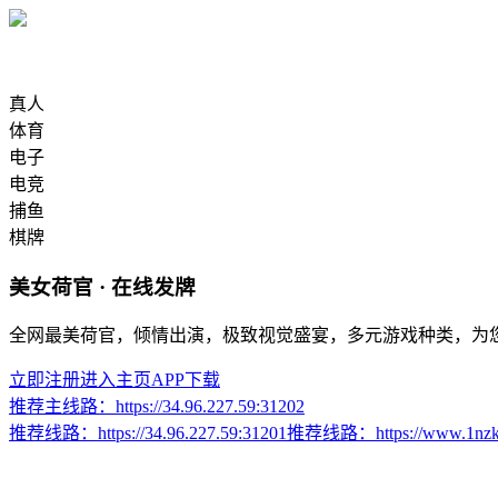
真人
体育
电子
电竞
捕鱼
棋牌
美女荷官 · 在线发牌
全网最美荷官，倾情出演，极致视觉盛宴，多元游戏种类，为
立即注册
进入主页
APP下载
推荐主线路：
https://34.96.227.59:31202
推荐线路：
https://34.96.227.59:31201
推荐线路：
https://www.1nz