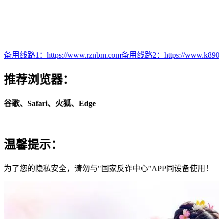
备用线路
1
：
https://www.rznbm.com
备用线路
2
：
https://www.k89
推荐浏览器：
谷歌、Safari、火狐、Edge
温馨提示：
为了您的隐私安全，请勿与"国家反诈中心"APP同设备使用！