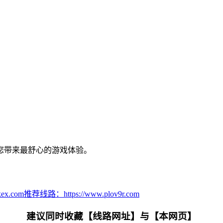
您带来最舒心的游戏体验。
kex.com
推荐线路：
https://www.plov9r.com
建议同时收藏【线路网址】与【本网页】