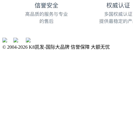
© 2004-
2026
K8凯发-国际大品牌 信誉保障 大额无忧