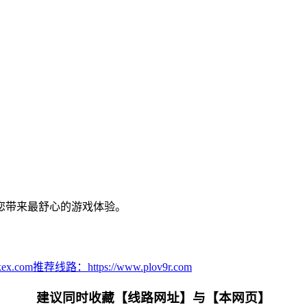
您带来最舒心的游戏体验。
kex.com
推荐线路：
https://www.plov9r.com
建议同时收藏【线路网址】与【本网页】