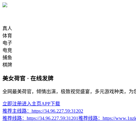
真人
体育
电子
电竞
捕鱼
棋牌
美女荷官 · 在线发牌
全网最美荷官，倾情出演，极致视觉盛宴，多元游戏种类，为
立即注册
进入主页
APP下载
推荐主线路：
https://34.96.227.59:31202
推荐线路：
https://34.96.227.59:31201
推荐线路：
https://www.1nz