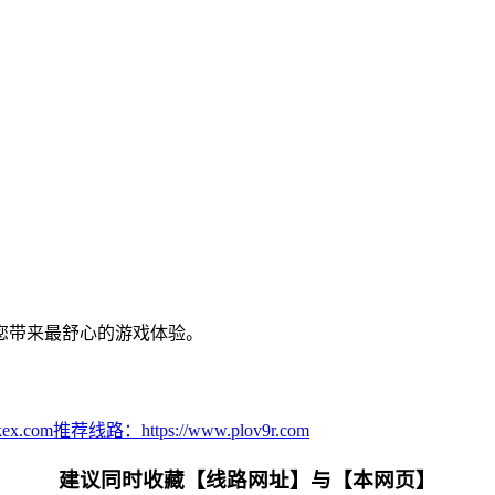
您带来最舒心的游戏体验。
kex.com
推荐线路：
https://www.plov9r.com
建议同时收藏【线路网址】与【本网页】