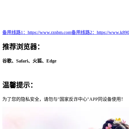
备用线路
1
：
https://www.rznbm.com
备用线路
2
：
https://www.k89
推荐浏览器：
谷歌、Safari、火狐、Edge
温馨提示：
为了您的隐私安全，请勿与"国家反诈中心"APP同设备使用！