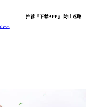
推荐『下载APP』 防止迷路
00.com