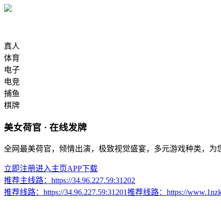
真人
体育
电子
电竞
捕鱼
棋牌
美女荷官 · 在线发牌
全网最美荷官，倾情出演，极致视觉盛宴，多元游戏种类，为
立即注册
进入主页
APP下载
推荐主线路：
https://34.96.227.59:31202
推荐线路：
https://34.96.227.59:31201
推荐线路：
https://www.1nz