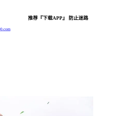
推荐『下载APP』 防止迷路
00.com