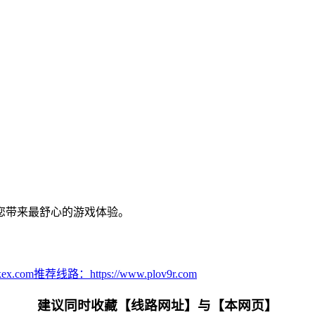
您带来最舒心的游戏体验。
kex.com
推荐线路：
https://www.plov9r.com
建议同时收藏【线路网址】与【本网页】